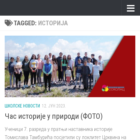
Skip to content
TAGGED:
ИСТОРИЈА
ШКОЛСКЕ НОВОСТИ
12. ЈУН 2023.
Час историје у природи (ФОТО)
Ученици 7. разреда у пратњи наставника историје
Томислава Тамбурића посјетили су локлитет Црквина на