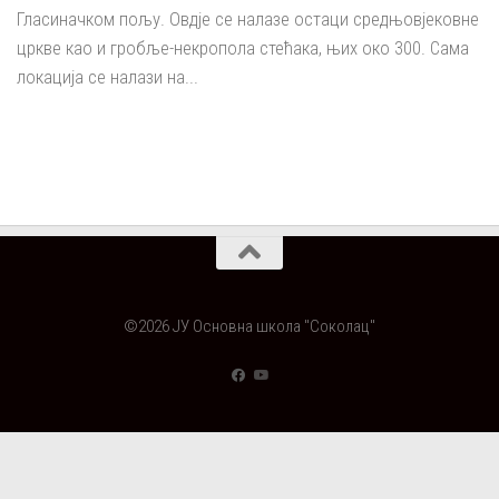
Гласиначком пољу. Овдје се налазе остаци средњовјековне
цркве као и гробље-некропола стећака, њих око 300. Сама
локација се налази на...
©2026 ЈУ Основна школа "Соколац"