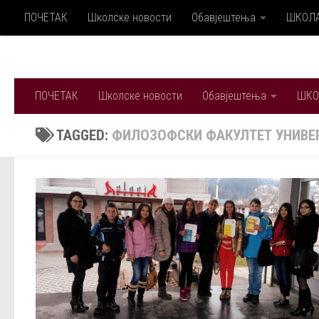
ПОЧЕТАК
Школске новости
Обавјештења
ШКОЛ
Skip to content
ПОЧЕТАК
Школске новости
Обавјештења
ШКО
TAGGED:
ФИЛОЗОФСКИ ФАКУЛТЕТ УНИВЕР