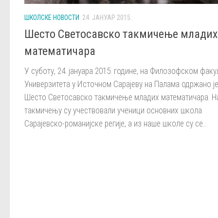
ШКОЛСКЕ НОВОСТИ
24. ЈАНУАР 2015.
Шесто Светосавско такмичење младих
математичара
У суботу, 24. јануара 2015. године, на Филозофском факу
Универзитета у Источном Сарајеву на Палама одржано ј
Шесто Светосавско такмичење младих математичара. Н
такмичењу су учествовали ученици основних школа
Сарајевско-романијске регије, а из наше школе су се...