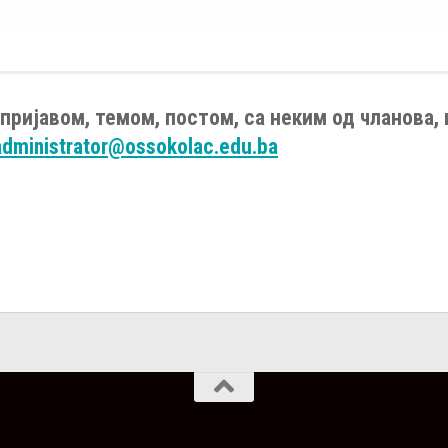
пријавом, темом, постом, са неким од чланова, 
administrator@ossokolac.edu.ba