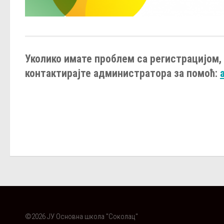
Уколико имате проблем са регистрацијом, 
контактирајте администратора за помоћ:
©2026 ЈУ Основна школа "Соколац"