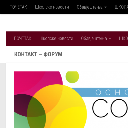
ПОЧЕТАК
Школске новости
Обавјештења
ШКОЛ
Skip to content
ПОЧЕТАК
Школске новости
Обавјештења
ШКО
КОНТАКТ – ФОРУМ