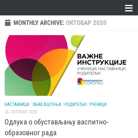
Skip to content
MONTHLY ARCHIVE:
ОКТОБАР 2020
НАСТАВНИЦИ
/
ОБАВЈЕШТЕЊА
/
РОДИТЕЉИ
/
УЧЕНИЦИ
26. ОКТОБАР 2020.
Одлука о обустављању васпитно-
образовног рада