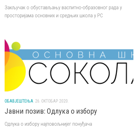
Закључак о обустављању васпитно-образовног рада у
просторијама основних и средњих школа у РС
ОБАВЈЕШТЕЊА
26. ОКТОБАР 2020.
Јавни позив: Одлука о избору
Одлука о избору најповољнијег понуђача